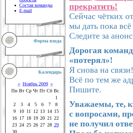
прекратить!
Состав команды
E-mail
Сейчас чётких от
мы дать пока всё
Следите за анон
Форма входа
Дорогая команда
«потерял»!
Я снова на связи
Календарь
Всё по тем же ад
«
Ноябрь 2009
»
Пишите.
Пн
Вт
Ср
Чт
Пт
Сб
Вс
1
Уважаемы, те, к
2
3
4
5
6
7
8
9
10
11
12
13
14
15
с вопросами, пр
16
17
18
19
20
21
22
не получил отве
23
24
25
26
27
28
29
30