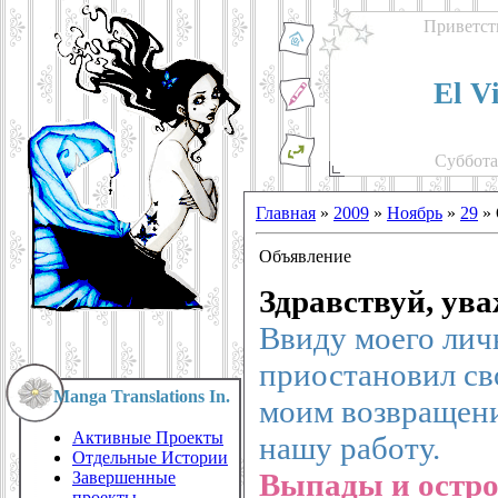
Приветст
El V
Суббота,
Главная
»
2009
»
Ноябрь
»
29
» 
Объявление
Здравствуй, ув
Ввиду моего лич
приостановил св
Manga Translations In.
моим возвращен
Активные Проекты
нашу работу.
Отдельные Истории
Выпады и остро
Завершенные
проекты