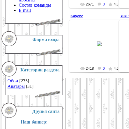
2671
3
4.8
Состав команды
E-mail
Kayono
Yuki
Форма входа
31.12.2008
Sazz
2418
0
4.6
Категории раздела
Обои
[235]
Аватары
[31]
Друзья сайта
Наш баннер: