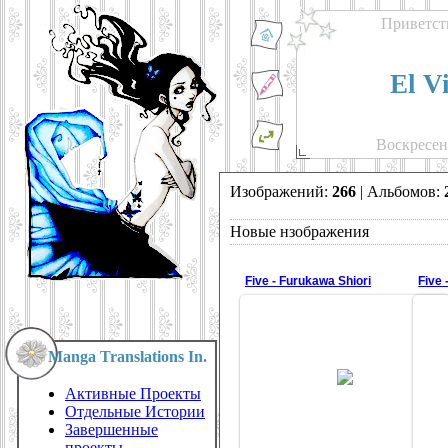
Приветст
El V
Воскресень
Изображений:
266
| Альбомов:
Новые нзображения
Five - Furukawa Shiori
Five 
Manga Translations In.
01.01.2009
Активные Проекты
Sazz
Отдельные Истории
Завершенные
проекты